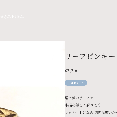
FAQ
CONTACT
リーフピンキー
¥2,200
SOLD OUT
葉っぱのリースで
小指を優しく彩ります。
マット仕上げなので落ち着いた