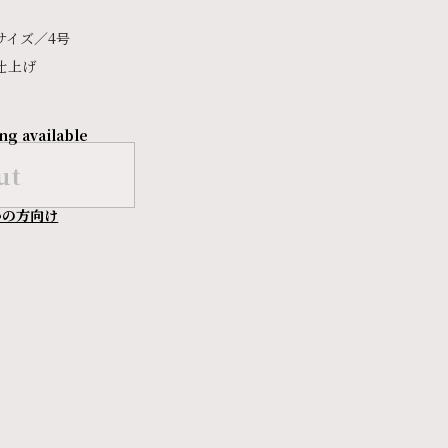
サイズ／4号
仕上げ
ng available
ut
いの方向け