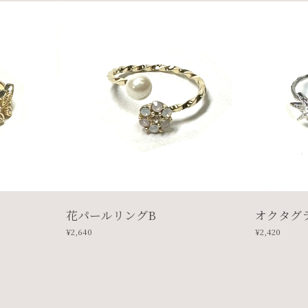
花パールリングB
オクタグ
¥2,640
¥2,420