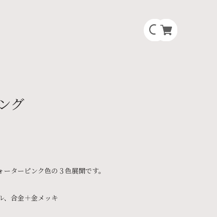
ング
ォーターピンク色の３色展開です。
ル、合金＋金メッキ